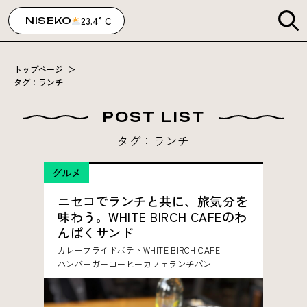
23.4°C
NISEKO
トップページ
＞
タグ：ランチ
POST LIST
タグ：ランチ
グルメ
ニセコでランチと共に、旅気分を
味わう。WHITE BIRCH CAFEのわ
んぱくサンド
カレー
フライドポテト
WHITE BIRCH CAFE
ハンバーガー
コーヒー
カフェ
ランチ
パン