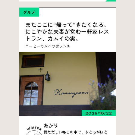
グルメ
またここに“帰って”きたくなる。
にこやかな夫妻が営む一軒家レス
トラン、カムイの実。
コーヒー
カムイの実
ランチ
2025/10/22
あかり
慌ただしい毎日の中で、ふと心がほど