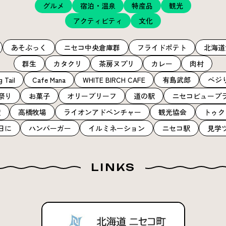
グルメ
宿泊・温泉
特産品
観光
アクティビティ
文化
あそぶっく
ニセコ中央倉庫群
フライドポテト
北海道
群生
カタクリ
茶房ヌプリ
カレー
肉村
 Tail
Cafe Mana
WHITE BIRCH CAFE
有島武郎
ベジ
祭り
お菓子
オリーブリーフ
道の駅
ニセコビュープ
産
高橋牧場
ライオンアドベンチャー
観光協会
トゥク
日に
ハンバーガー
イルミネーション
ニセコ駅
見学
LINKS