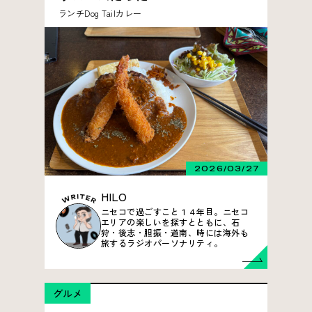
ランチ
Dog Tail
カレー
2026/03/27
HILO
ニセコで過ごすこと１４年目。ニセコ
エリアの楽しいを探すとともに、石
狩・後志・胆振・道南、時には海外も
旅するラジオパーソナリティ。
グルメ