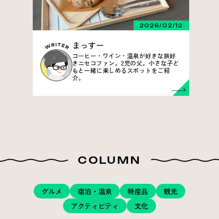
2026/02/12
まっすー
コーヒー・ワイン・温泉が好きな旅好
きニセコファン。2児の父。小さな子ど
もと一緒に楽しめるスポットをご紹
介。
COLUMN
グルメ
宿泊・温泉
特産品
観光
アクティビティ
文化