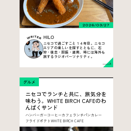
2026/03/27
HILO
ニセコで過ごすこと１４年目。ニセコ
エリアの楽しいを探すとともに、石
狩・後志・胆振・道南、時には海外も
旅するラジオパーソナリティ。
グルメ
ニセコでランチと共に、旅気分を
味わう。WHITE BIRCH CAFEのわ
んぱくサンド
ハンバーガー
コーヒー
カフェ
ランチ
パン
カレー
フライドポテト
WHITE BIRCH CAFE