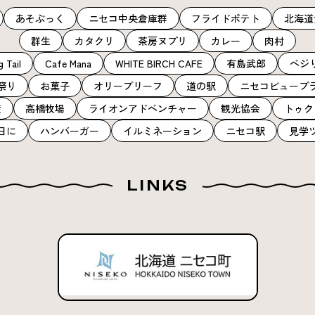
あそぶっく
ニセコ中央倉庫群
フライドポテト
北海道
群生
カタクリ
茶房ヌプリ
カレー
肉村
 Tail
Cafe Mana
WHITE BIRCH CAFE
有島武郎
ベジ
祭り
お菓子
オリーブリーフ
道の駅
ニセコビュープ
産
高橋牧場
ライオンアドベンチャー
観光協会
トゥク
日に
ハンバーガー
イルミネーション
ニセコ駅
見学
LINKS