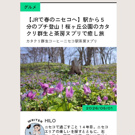
グルメ
【JRで春のニセコへ】駅から５
分のプチ登山！桜ヶ丘公園のカタ
クリ群生と茶房ヌプリで癒し旅
カタクリ
群生
コーヒー
ニセコ駅
茶房ヌプリ
2026/05/01
HILO
ニセコで過ごすこと１４年目。ニセコ
エリアの楽しいを探すとともに、石