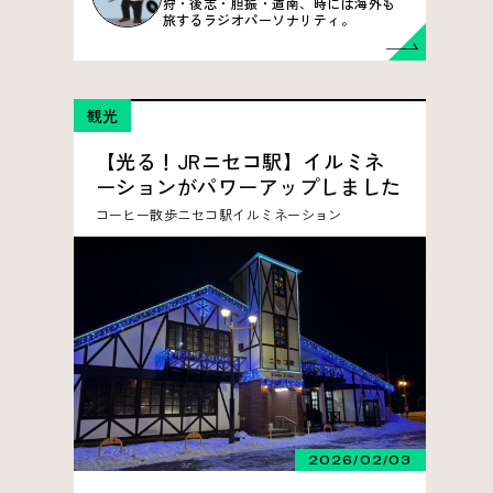
狩・後志・胆振・道南、時には海外も
旅するラジオパーソナリティ。
観光
【光る！JRニセコ駅】イルミネ
ーションがパワーアップしました
コーヒー
散歩
ニセコ駅
イルミネーション
2026/02/03