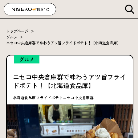
19.5°C
NISEKO
トップページ
＞
グルメ
＞
ニセコ中央倉庫群で味わうアツ旨フライドポテト！【北海道食品庫】
グルメ
ニセコ中央倉庫群で味わうアツ旨フライ
ドポテト！【北海道食品庫】
北海道食品庫
フライドポテト
ニセコ中央倉庫群