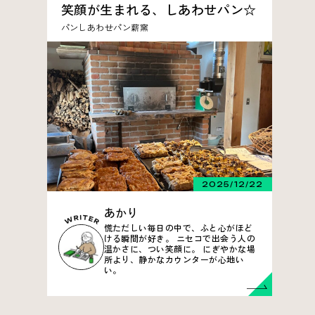
笑顔が生まれる、しあわせパン☆
パン
しあわせパン
薪窯
2025/12/22
あかり
慌ただしい毎日の中で、ふと心がほど
ける瞬間が好き。 ニセコで出会う人の
温かさに、つい笑顔に。 にぎやかな場
所より、静かなカウンターが心地い
い。